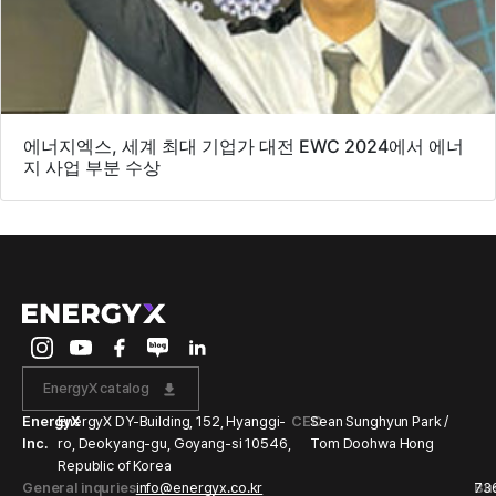
에너지엑스, 세계 최대 기업가 대전 EWC 2024에서 에너
지 사업 부분 수상
EnergyX catalog
EnergyX
EnergyX DY-Building, 152, Hyanggi-
CEO
Sean Sunghyun Park /
Inc.
ro, Deokyang-gu, Goyang-si 10546,
Tom Doohwa Hong
Republic of Korea
General inquries
info@energyx.co.kr
Bu
73