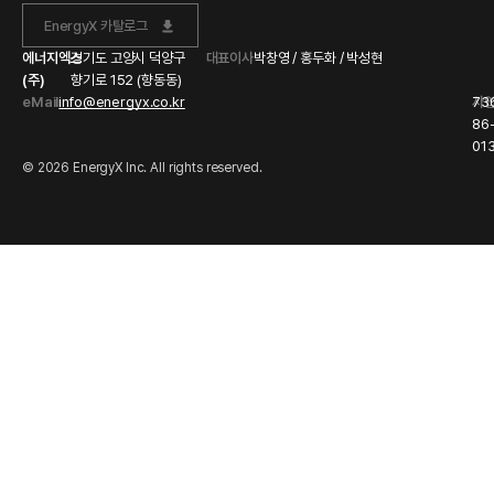
EnergyX 카탈로그
에너지엑스
경기도 고양시 덕양구
대표이사
박창영 / 홍두화 / 박성현
(주)
향기로 152 (향동동)
eMail
info@energyx.co.kr
사
73
86
01
© 2026 EnergyX Inc. All rights reserved.