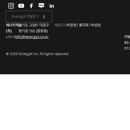
EnergyX 카탈로그
에너지엑스
경기도 고양시 덕양구
대표이사
박창영 / 홍두화 / 박성현
(주)
향기로 152 (향동동)
eMail
info@energyx.co.kr
사
73
86
01
© 2026 EnergyX Inc. All rights reserved.