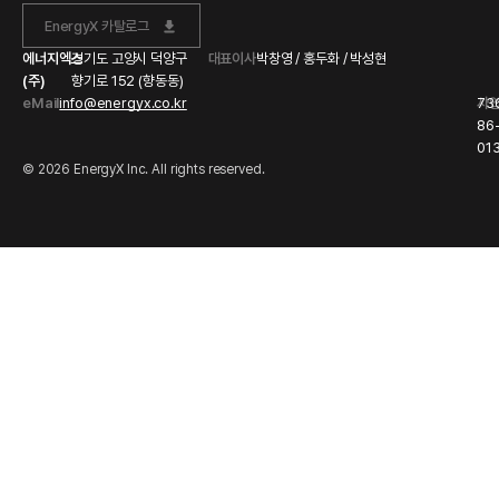
EnergyX 카탈로그
에너지엑스
경기도 고양시 덕양구
대표이사
박창영 / 홍두화 / 박성현
(주)
향기로 152 (향동동)
eMail
info@energyx.co.kr
사
73
86
01
© 2026 EnergyX Inc. All rights reserved.