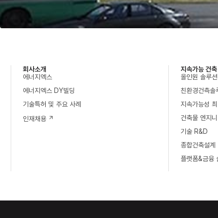
회사소개
지속가능 건축
에너지엑스
올인원 솔루션
에너지엑스 DY빌딩
친환경건측솔
기술특허 및 주요 사례
지속가능성 최
건축물 엔지니
인재채용
기술 R&D
종합건축설계
플랫폼&금융 