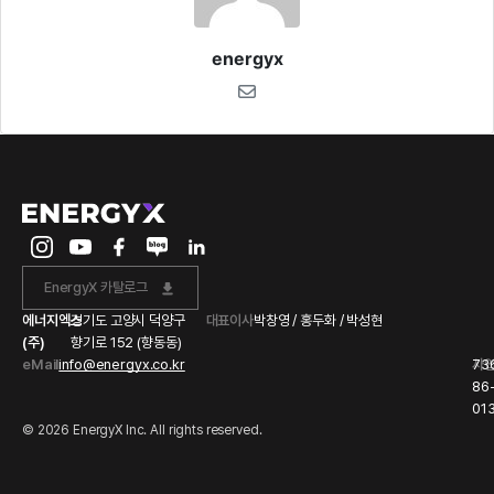
energyx
EnergyX 카탈로그
에너지엑스
경기도 고양시 덕양구
대표이사
박창영 / 홍두화 / 박성현
(주)
향기로 152 (향동동)
eMail
info@energyx.co.kr
사
73
86
01
© 2026 EnergyX Inc. All rights reserved.